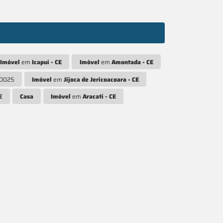
Imóvel
em
Icapuí - CE
Imóvel
em
Amontada - CE
R0025
Imóvel
em
Jijoca de Jericoacoara - CE
E
Casa
Imóvel
em
Aracati - CE