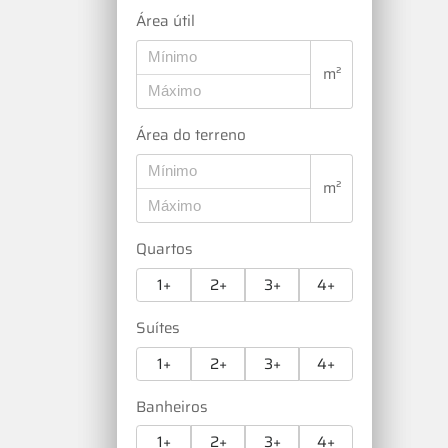
Área útil
m²
Área do terreno
m²
Quartos
1+
2+
3+
4+
Suítes
1+
2+
3+
4+
Banheiros
1+
2+
3+
4+