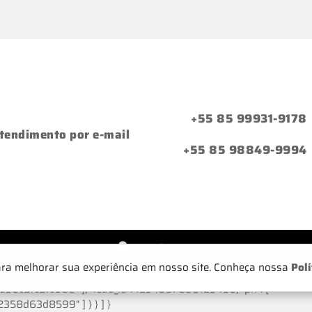
+55 85 99931-9178
tendimento por e-mail
+55 85 98849-9994
Fortaleza, CE
ara melhorar sua experiência em nosso site. Conheça nossa
Polí
 "event_source": "crm", "lead_event_source": "Your CRM" }, "event_n
2fc2fc068" ], "lead_id": 1234567890123456, "ph": [
8d63d8599" ] } } ] }