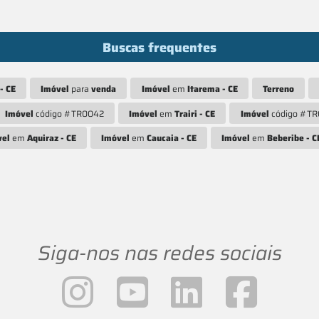
Buscas frequentes
- CE
Imóvel
para
venda
Imóvel
em
Itarema - CE
Terreno
Imóvel
código #TR0042
Imóvel
em
Trairi - CE
Imóvel
código #T
vel
em
Aquiraz - CE
Imóvel
em
Caucaia - CE
Imóvel
em
Beberibe - C
Siga-nos nas redes sociais