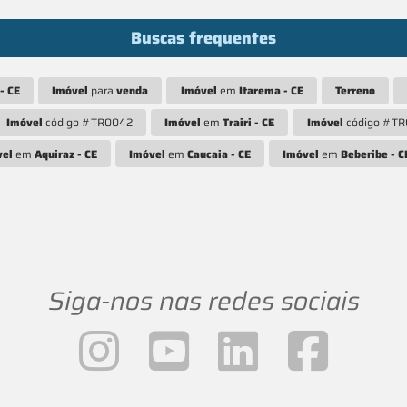
Buscas frequentes
- CE
Imóvel
para
venda
Imóvel
em
Itarema - CE
Terreno
Imóvel
código #TR0042
Imóvel
em
Trairi - CE
Imóvel
código #T
vel
em
Aquiraz - CE
Imóvel
em
Caucaia - CE
Imóvel
em
Beberibe - C
Siga-nos nas redes sociais