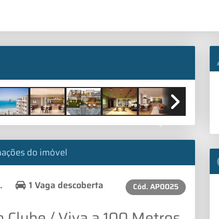
Next
mações do imóvel
.
1 Vaga descoberta
Cód.
AP0025
 Clube / Viva a 100 Metros