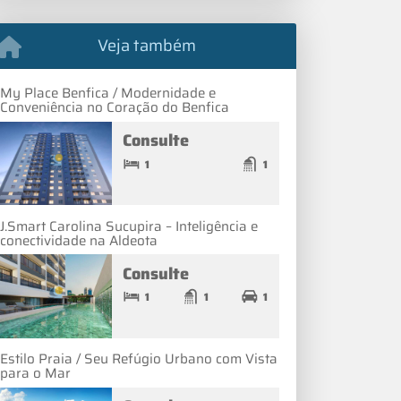
Veja também
My Place Benfica / Modernidade e
Conveniência no Coração do Benfica
Consulte
1
1
J.Smart Carolina Sucupira – Inteligência e
conectividade na Aldeota
Consulte
1
1
1
Estilo Praia / Seu Refúgio Urbano com Vista
para o Mar