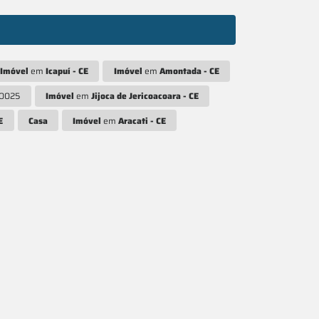
Imóvel
em
Icapuí - CE
Imóvel
em
Amontada - CE
R0025
Imóvel
em
Jijoca de Jericoacoara - CE
E
Casa
Imóvel
em
Aracati - CE