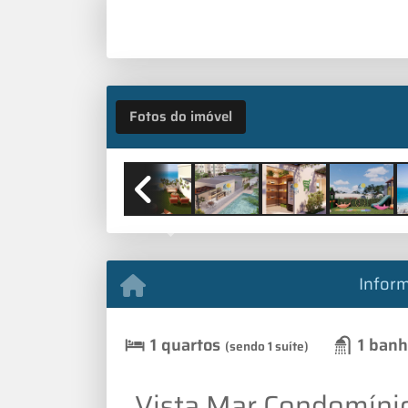
Fotos do imóvel
Previous
Infor
1 quartos
1 banh
(sendo 1 suíte)
Vista Mar Condomínio