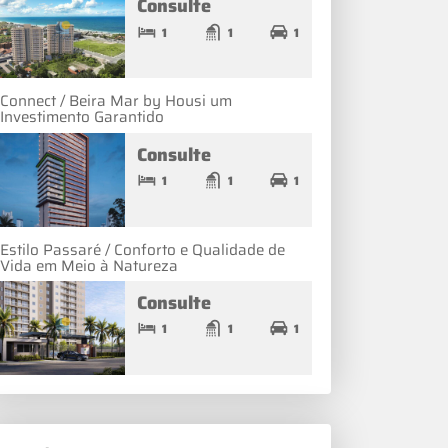
Consulte
1
1
1
Connect / Beira Mar by Housi um
Investimento Garantido
Consulte
1
1
1
Estilo Passaré / Conforto e Qualidade de
Vida em Meio à Natureza
Consulte
1
1
1