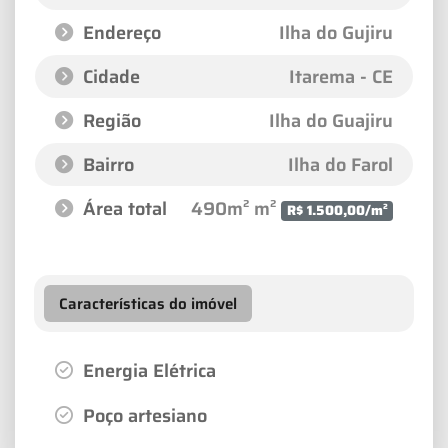
Endereço
Ilha do Gujiru
Cidade
Itarema - CE
Região
Ilha do Guajiru
Bairro
Ilha do Farol
Área total
490m² m²
R$ 1.500,00/m²
Características do imóvel
Energia Elétrica
Poço artesiano