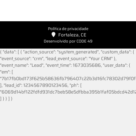
Política de privacidade
Fortaleza, CE
Desenvolvido por CODE 49
{ "data": [ { "action_source": "system_generated", "custom_data": {
"event_source": "crm", "lead_event_source": "Your CRM" },
"event_name": "Lead", "event_time": 1673035686, "user_data": {
"em": [
"7b17fb0bd173f625b58636fb796407c22b3d16fc78302d79f0f
], "lead_id": 1234567890123456, "ph": [
"6069d14bf122fdfd931dc7beb58e5dfbba395b1faf05bdcd42d
] } } ] }