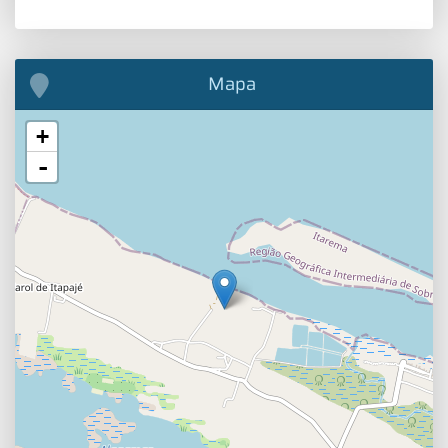
Mapa
+
-