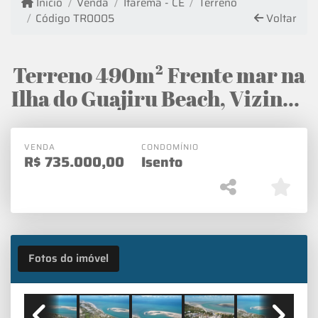
Início
Venda
Itarema - CE
Terreno
Código TR0005
Voltar
Terreno 490m² Frente mar na
Ilha do Guajiru Beach, Vizinho
Hura Beach
VENDA
CONDOMÍNIO
R$
735.000,00
Isento
Fotos do imóvel