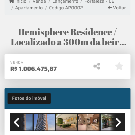
Início
Venda
Lançamento
Fortaleza - CE
Apartamento
Código AP0002
Voltar
Hemisphere Residence /
Localizado a 300m da beira
mar!
VENDA
R$
1.006.475,87
Fotos do imóvel
VISUAL