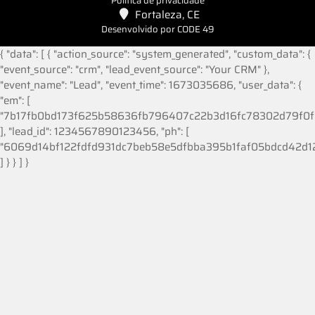
Política de privacidade
Fortaleza, CE
Desenvolvido por CODE 49
{ "data": [ { "action_source": "system_generated", "custom_data": {
"event_source": "crm", "lead_event_source": "Your CRM" },
"event_name": "Lead", "event_time": 1673035686, "user_data": {
"em": [
"7b17fb0bd173f625b58636fb796407c22b3d16fc78302d79f0f
], "lead_id": 1234567890123456, "ph": [
"6069d14bf122fdfd931dc7beb58e5dfbba395b1faf05bdcd42d
] } } ] }