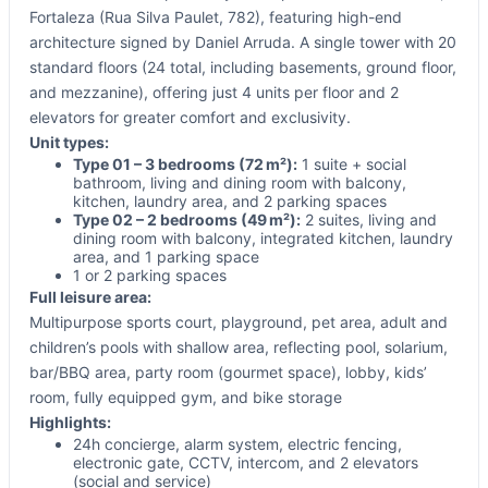
Fortaleza (Rua Silva Paulet, 782), featuring high-end
architecture signed by Daniel Arruda. A single tower with 20
standard floors (24 total, including basements, ground floor,
and mezzanine), offering just 4 units per floor and 2
elevators for greater comfort and exclusivity.
Unit types:
Type 01 – 3 bedrooms (72 m²):
1 suite + social
bathroom, living and dining room with balcony,
kitchen, laundry area, and 2 parking spaces
Type 02 – 2 bedrooms (49 m²):
2 suites, living and
dining room with balcony, integrated kitchen, laundry
area, and 1 parking space
1 or 2 parking spaces
Full leisure area:
Multipurpose sports court, playground, pet area, adult and
children’s pools with shallow area, reflecting pool, solarium,
bar/BBQ area, party room (gourmet space), lobby, kids’
room, fully equipped gym, and bike storage
Highlights:
24h concierge, alarm system, electric fencing,
electronic gate, CCTV, intercom, and 2 elevators
(social and service)